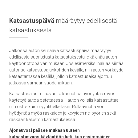
Katsastuspäivä
määräytyy edellisestä
katsastuksesta
Jatkossa auton seuraava katsastuspäivä määräytyy
edellisestä suoritetusta katsastuksesta, eikä enää auton
käyttöönottopäivän mukaan. Jos esimerkiksi haluaa siirtää
autonsa katsastusajankohdan kesälle, niin auton voi käydä
katsastamassa kesällä, jolloin katsastusaika ajoittuu
jatkossa samaan vuodenaikaan.
Katsastusajan rullaavuutta kannattaa hyödyntää myös
käytettyä autoa ostettaessa – auton voi siis katsastuttaa
niin osto- kuin myyntihetkelläkin. Rullaavuutta voi
hyödyntää myös raskaiden ja kevyiden nelipyörien sekä
raskaan kaluston katsastuksessa.
Ajoneuvosi pääsee mukaan uuteen
katsastusvuosikäytäntöön heti, kun ensimmäinen