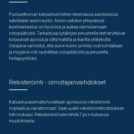
Puolueettoman katsastusmiehen tekemässä autotestissä
selvitetään auton kunto. Auton vaihdon yhteydessä
kuntotarkastus on hyvä lisä ja auttaa varmistamaan
ostopäätöstä. Tarkastuspöytäkirjan perusteella teet tarvittavat
korjaukset ajoissa ja vältyt kalliilta ja ikäviltä yllätyksiltä.
Ostajana varmistut, että auton kunto ja hinta ovat kohdallaan
ja myyjänä voit vauhdittaa ostopäätöstä ja perustella
hintapyyntöäsi.
Rekisteröinti - omistajanvaihdokset
Katsastusasemalla hoidetaan ajoneuvosi rekisteröinti
nopeasti ja vaivattomasti. Saat uuden rekisteröintitodistuksen
heti mukaasi. Rekisteröinti tulee tehdä 7 pv:n kuluessa
muutoksesta.