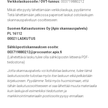
Verkkolaskuosoite / OVT-tunnus:
003719880212
Mikäli ette pysty lähettämään verkkolaskuja, pyydämme
Teitä lähettämään jatkossa paperiset laskut ostolaskujen
skannauspalveluun osoitteeseen:
Suomen Katsastusmies Oy (Apix skannauspalvelu)
PL 16112
00021 LASKUTUS
Sähköpostiskannauksen osoite:
003719880212@procountor.apix.fi
(Lähetettävä lasku tulee olla sähköpostin liitteenä PDF-
tiedostona)
Jotta skannauspalvelu voi kohdistaa laskunne, tulee tämä
laskutusosoite tulostaa myös itse laskuun eikä pelkästään
kirjekuoreen. Pyydämme Teitä myös huomioimaan, että
tähän laskutusosoitteeseen ei saa lähettää muuta materiaalia
kuin laskuja eli esimerkiksi tiedotusten ja
markkinointimateriaalin postiosoite pysyy ennallaan.