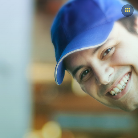
ASEMAT
PALVELUT
KATSASTUKSESTA
HINNAT
YRITYS