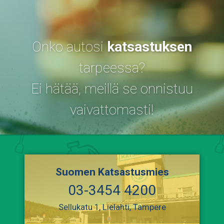
Onko autosi
katsastuksen
tarpeessa?
Ei hätää, meillä se onnistuu
vaivattomasti!
Suomen Katsastusmies
03-3454 4200
Sellukatu 1, Lielahti, Tampere