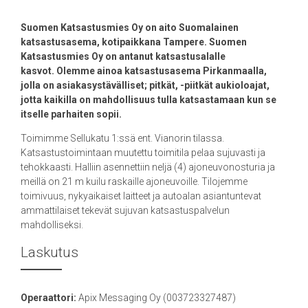
Suomen Katsastusmies Oy on aito Suomalainen
katsastusasema, kotipaikkana Tampere. Suomen
Katsastusmies Oy on antanut katsastusalalle
kasvot. Olemme ainoa katsastusasema Pirkanmaalla,
jolla on asiakasystävälliset; pitkät, -piitkät aukioloajat,
jotta kaikilla on mahdollisuus tulla katsastamaan kun se
itselle parhaiten sopii.
Toimimme Sellukatu 1:ssä ent. Vianorin tilassa.
Katsastustoimintaan muutettu toimitila pelaa sujuvasti ja
tehokkaasti. Halliin asennettiin neljä (4) ajoneuvonosturia ja
meillä on 21 m kuilu raskaille ajoneuvoille. Tilojemme
toimivuus, nykyaikaiset laitteet ja autoalan asiantuntevat
ammattilaiset tekevät sujuvan katsastuspalvelun
mahdolliseksi.
Laskutus
Operaattori:
Apix Messaging Oy (003723327487)