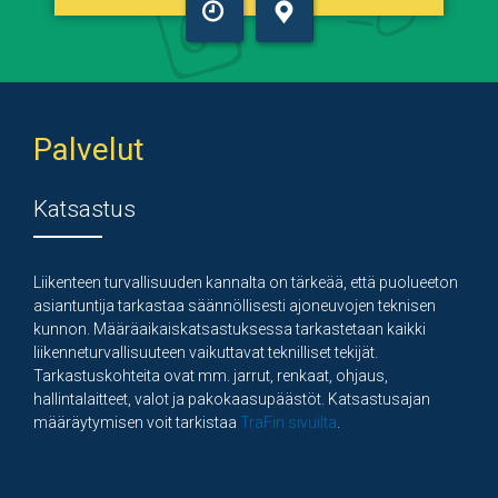
VARAA
KARTALLA
AIKA
Palvelut
Katsastus
Liikenteen turvallisuuden kannalta on tärkeää, että puolueeton
asiantuntija tarkastaa säännöllisesti ajoneuvojen teknisen
kunnon. Määräaikaiskatsastuksessa tarkastetaan kaikki
liikenneturvallisuuteen vaikuttavat teknilliset tekijät.
Tarkastuskohteita ovat mm. jarrut, renkaat, ohjaus,
hallintalaitteet, valot ja pakokaasupäästöt. Katsastusajan
määräytymisen voit tarkistaa
TraFin sivuilta
.