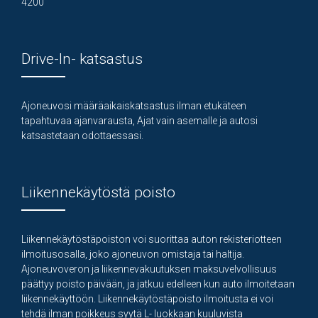
4200
Drive-In- katsastus
Ajoneuvosi määräaikaiskatsastus ilman etukäteen
tapahtuvaa ajanvarausta, Ajat vain asemalle ja autosi
katsastetaan odottaessasi.
Liikennekäytöstä poisto
Liikennekäytöstäpoiston voi suorittaa auton rekisteriotteen
ilmoitusosalla, joko ajoneuvon omistaja tai haltija.
Ajoneuvoveron ja liikennevakuutuksen maksuvelvollisuus
päättyy poisto päivään, ja jatkuu edelleen kun auto ilmoitetaan
liikennekäyttöön. Liikennekäytöstäpoisto ilmoitusta ei voi
tehdä ilman poikkeus syytä L- luokkaan kuuluvista