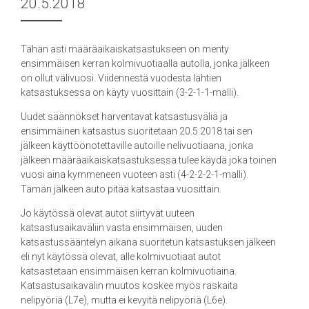
20.5.2018
Tähän asti määräaikaiskatsastukseen on menty
ensimmäisen kerran kolmivuotiaalla autolla, jonka jälkeen
on ollut välivuosi. Viidennestä vuodesta lähtien
katsastuksessa on käyty vuosittain (3-2-1-1-malli).
Uudet säännökset harventavat katsastusväliä ja
ensimmäinen katsastus suoritetaan 20.5.2018 tai sen
jälkeen käyttöönotettaville autoille nelivuotiaana, jonka
jälkeen määräaikaiskatsastuksessa tulee käydä joka toinen
vuosi aina kymmeneen vuoteen asti (4-2-2-2-1-malli).
Tämän jälkeen auto pitää katsastaa vuosittain.
Jo käytössä olevat autot siirtyvät uuteen
katsastusaikaväliin vasta ensimmäisen, uuden
katsastussääntelyn aikana suoritetun katsastuksen jälkeen
eli nyt käytössä olevat, alle kolmivuotiaat autot
katsastetaan ensimmäisen kerran kolmivuotiaina.
Katsastusaikavälin muutos koskee myös raskaita
nelipyöriä (L7e), mutta ei kevyitä nelipyöriä (L6e).