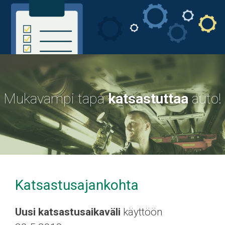
Mukavampi tapa
katsastuttaa
auto!
Katsastusajankohta
Uusi katsastusaikaväli
käyttöön