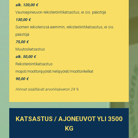
alk. 120,00
Vaurioajoneuvon rekisteröintikatsastus, ei sis. päästöjä
130,00
Suomen rekisterissä aiemmin, rekisteröintikatsastus, ei sis.
päästöjä
75,00
Muutoskatsastus
alk. 50,00
Rekisteröintikatsastus
mopot/moottoripyörät/nelipyörät/moottorikelkat
90,00
Hinnat sisältävät arvonlisäveron 24 %
KATSASTUS / AJONEUVOT YLI 3500
KG