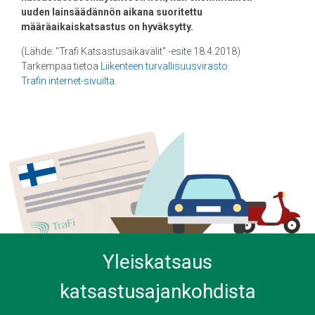
uuden lainsäädännön aikana suoritettu
määräaikaiskatsastus on hyväksytty.
(Lähde: "Trafi Katsastusaikavälit" -esite 18.4.2018)
Tarkempaa tietoa
Liikenteen turvallisuusvirasto
Trafin internet-sivuilta
.
Yleiskatsaus
katsastusajankohdista