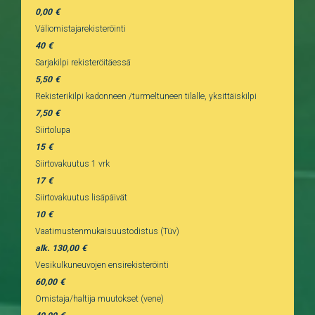
0,00
Väliomistajarekisteröinti
40
Sarjakilpi rekisteröitäessä
5,50
Rekisterikilpi kadonneen /turmeltuneen tilalle, yksittäiskilpi
7,50
Siirtolupa
15
Siirtovakuutus 1 vrk
17
Siirtovakuutus lisäpäivät
10
Vaatimustenmukaisuustodistus (Tüv)
alk. 130,00
Vesikulkuneuvojen ensirekisteröinti
60,00
Omistaja/haltija muutokset (vene)