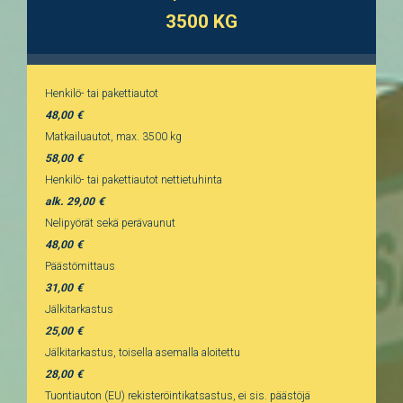
3500 KG
Henkilö- tai pakettiautot
48,00
Matkailuautot, max. 3500 kg
58,00
Henkilö- tai pakettiautot nettietuhinta
alk. 29,00
Nelipyörät sekä perävaunut
48,00
Päästömittaus
31,00
Jälkitarkastus
25,00
Jälkitarkastus, toisella asemalla aloitettu
28,00
Tuontiauton (EU) rekisteröintikatsastus, ei sis. päästöjä