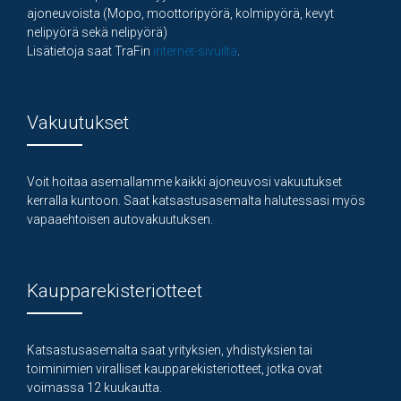
ajoneuvoista (Mopo, moottoripyörä, kolmipyörä, kevyt
nelipyörä sekä nelipyörä)
Lisätietoja saat TraFin
internet-sivuilta
.
Vakuutukset
Voit hoitaa asemallamme kaikki ajoneuvosi vakuutukset
kerralla kuntoon. Saat katsastusasemalta halutessasi myös
vapaaehtoisen autovakuutuksen.
Kaupparekisteriotteet
Katsastusasemalta saat yrityksien, yhdistyksien tai
toiminimien viralliset kaupparekisteriotteet, jotka ovat
voimassa 12 kuukautta.