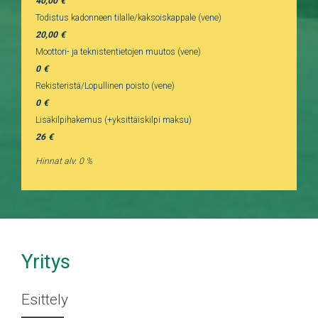
40,00
Todistus kadonneen tilalle/kaksoiskappale (vene)
20,00
Moottori- ja teknistentietojen muutos (vene)
0
Rekisteristä/Lopullinen poisto (vene)
0
Lisäkilpihakemus (+yksittäiskilpi maksu)
26
Hinnat alv. 0 %
Yritys
Esittely