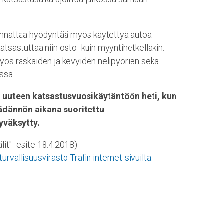
annattaa hyödyntää myös käytettyä autoa
atsastuttaa niin osto- kuin myyntihetkelläkin.
yös raskaiden ja kevyiden nelipyörien sekä
ssa.
uuteen katsastusvuosikäytäntöön heti, kun
dännön aikana suoritettu
yväksytty.
lit" -esite 18.4.2018)
turvallisuusvirasto Trafin internet-sivuilta
.