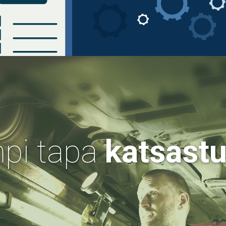
pi tapa
katsastu