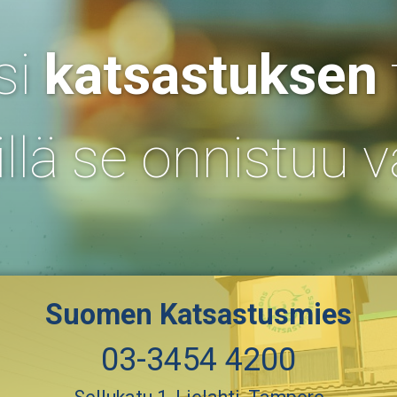
si
katsastuksen
illä se onnistuu v
Suomen Katsastusmies
03-3454 4200