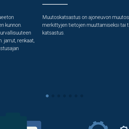
lueeton
Muutoskatsastus on ajoneuvon muutoste
en kunnon.
merkittyjen tietojen muuttamiseksi tai
turvallisuuteen
katsastus.
 jarrut, renkaat,
astusajan