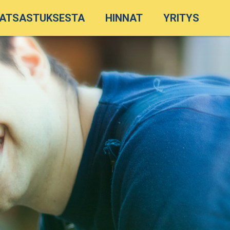
ATSASTUKSESTA
HINNAT
YRITYS