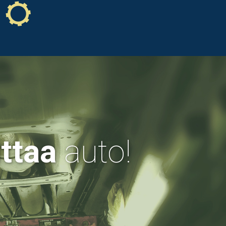
ttaa
auto!