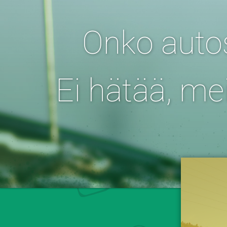
Onko auto
Ei hätää, me