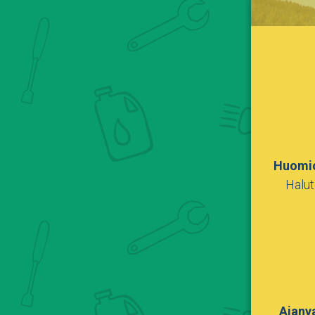
Huomio
Halut
Ajanva