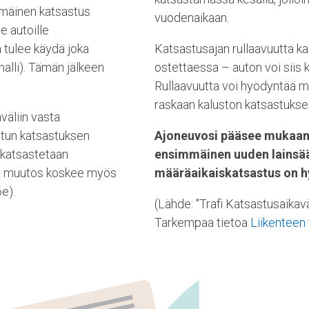
mmäinen katsastus
vuodenaikaan.
e autoille
 tulee käydä joka
Katsastusajan rullaavuutta k
alli). Tämän jälkeen
ostettaessa – auton voi siis k
Rullaavuutta voi hyödyntää m
raskaan kaluston katsastukse
väliin vasta
etun katsastuksen
Ajoneuvosi pääsee mukaan 
t katsastetaan
ensimmäinen uuden lainsää
in muutos koskee myös
määräaikaiskatsastus on h
6e).
(Lähde: "Trafi Katsastusaikavä
Tarkempaa tietoa
Liikenteen 