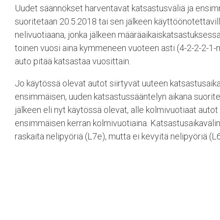
Uudet säännökset harventavat katsastusväliä ja ensi
suoritetaan 20.5.2018 tai sen jälkeen käyttöönotettavill
nelivuotiaana, jonka jälkeen määräaikaiskatsastuksessa
toinen vuosi aina kymmeneen vuoteen asti (4-2-2-2-1-m
auto pitää katsastaa vuosittain.
Jo käytössä olevat autot siirtyvät uuteen katsastusaika
ensimmäisen, uuden katsastussääntelyn aikana suorit
jälkeen eli nyt käytössä olevat, alle kolmivuotiaat auto
ensimmäisen kerran kolmivuotiaina. Katsastusaikaväl
raskaita nelipyöriä (L7e), mutta ei kevyitä nelipyöriä (L