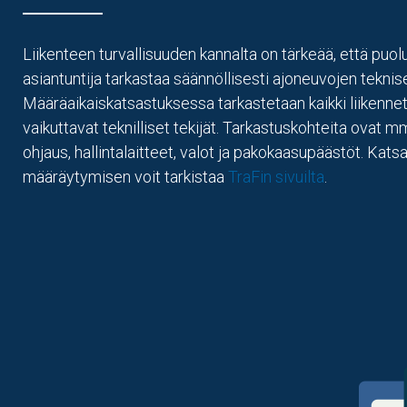
Liikenteen turvallisuuden kannalta on tärkeää, että puo
asiantuntija tarkastaa säännöllisesti ajoneuvojen teknis
Määräaikaiskatsastuksessa tarkastetaan kaikki liikenne
vaikuttavat teknilliset tekijät. Tarkastuskohteita ovat mm.
ohjaus, hallintalaitteet, valot ja pakokaasupäästöt. Kats
määräytymisen voit tarkistaa
TraFin sivuilta
.