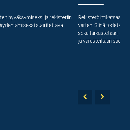
n hyväksymiseksi ja rekisteriin
Rekisteröintikatsastus 
 täydentämiseksi suoritettava
varten. Siinä todetaan a
sekä tarkastetaan, onko
ja varusteiltaan säänn