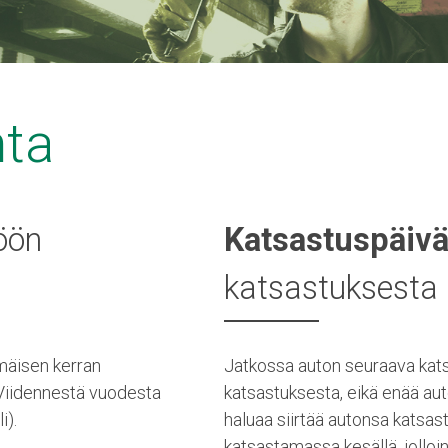
hta
öön
Katsastuspäiv
katsastuksesta
mäisen kerran
Jatkossa auton seuraava kats
. Viidennestä vuodesta
katsastuksesta, eikä enää au
i).
haluaa siirtää autonsa katsas
katsastamassa kesällä, jolloi