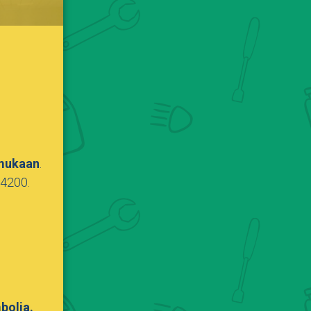
 mukaan
.
44200.
mbolia.