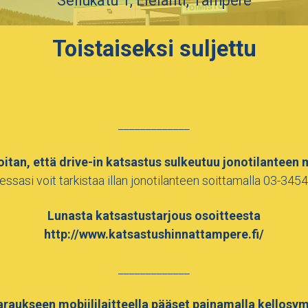
Sellukatu 1, Lielahti, Tampere
Toistaiseksi suljettu
_____________
itan, että drive-in katsastus sulkeutuu jonotilanteen
essasi voit tarkistaa illan jonotilanteen soittamalla 03-345
Lunasta katsastustarjous osoitteesta
http://www.katsastushinnattampere.fi/
_____________
raukseen mobiililaitteella pääset painamalla kellosy