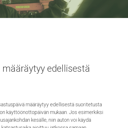
ä
määräytyy edellisestä
astuspäivä määräytyy edellisestä suoritetusta
ton käyttöönottopäivän mukaan. Jos esimerkiksi
tusajankohdan kesälle, niin auton voi käydä
n katsastusaika ajoittuu jatkossa samaan