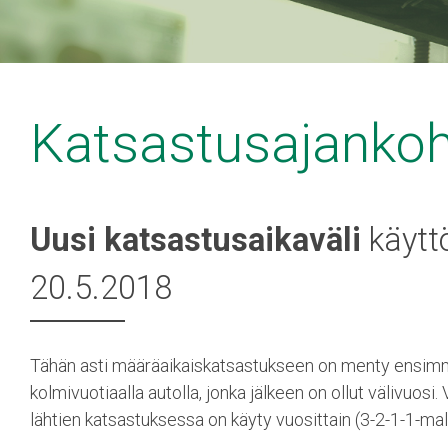
Katsastusajanko
Uusi katsastusaikaväli
käytt
20.5.2018
Tähän asti määräaikaiskatsastukseen on menty ensim
kolmivuotiaalla autolla, jonka jälkeen on ollut välivuosi
lähtien katsastuksessa on käyty vuosittain (3-2-1-1-mall